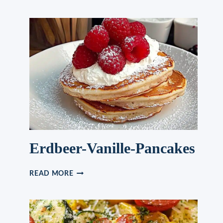
DEN
KINDERGEBURTSTAG
GEMACHT
Erdbeer-Vanille-Pancakes
ERDBEER-
READ MORE
VANILLE-
PANCAKES