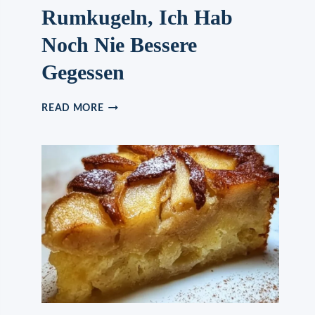
Rumkugeln, Ich Hab
Noch Nie Bessere
Gegessen
RUMKUGELN,
READ MORE
ICH
HAB
NOCH
NIE
BESSERE
GEGESSEN