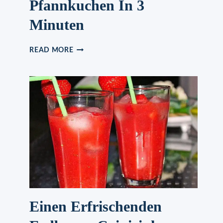
Pfannkuchen In 3
Minuten
ICH
READ MORE
KONNTE
SIE
FAST
JEDEN
TAG
ESSEN,
APFEL
JOGHURT
PFANNKUCHEN
IN
3
MINUTEN
Einen Erfrischenden