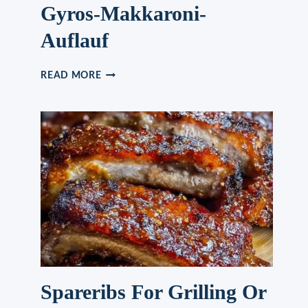
Gyros-Makkaroni-
Auflauf
GYROS-
READ MORE
MAKKARONI-
AUFLAUF
Spareribs For Grilling Or