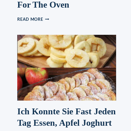
For The Oven
SPARERIBS
READ MORE
FOR
GRILLING
OR
FOR
THE
OVEN
Ich Konnte Sie Fast Jeden
Tag Essen, Apfel Joghurt