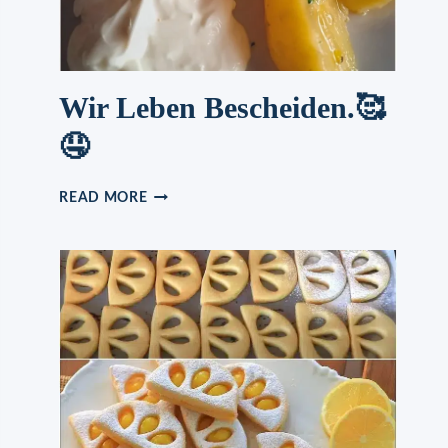
Wir Leben Bescheiden.🥰
🤤
WIR
READ MORE
LEBEN
BESCHEIDEN.
🥰
🤤