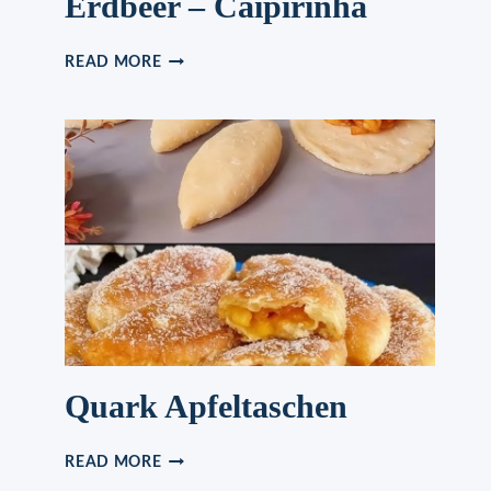
Erdbeer – Caipirinha
EINEN
READ MORE
ERFRISCHENDEN
ERDBEER
–
CAIPIRINHA
Quark Apfeltaschen
QUARK
READ MORE
APFELTASCHEN