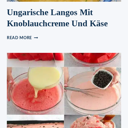
Ungarische Langos Mit
Knoblauchcreme Und Käse
UNGARISCHE
READ MORE
LANGOS
MIT
KNOBLAUCHCREME
UND
KÄSE