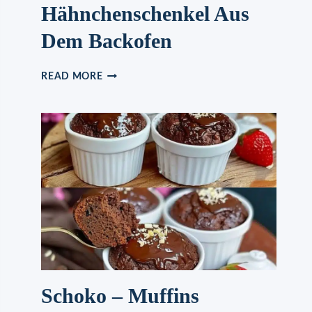
Hähnchenschenkel Aus
Dem Backofen
KÜRBIS,
READ MORE
KARTOFFELN
UND
HÄHNCHENSCHENKEL
AUS
DEM
BACKOFEN
Schoko – Muffins