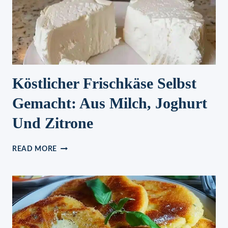
Köstlicher Frischkäse Selbst
Gemacht: Aus Milch, Joghurt
Und Zitrone
KÖSTLICHER
READ MORE
FRISCHKÄSE
SELBST
GEMACHT:
AUS
MILCH,
JOGHURT
UND