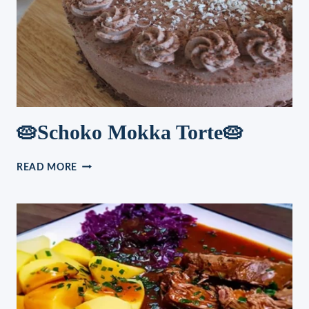
🥧Schoko Mokka Torte🥧
🥧
READ MORE
SCHOKO
MOKKA
TORTE
🥧