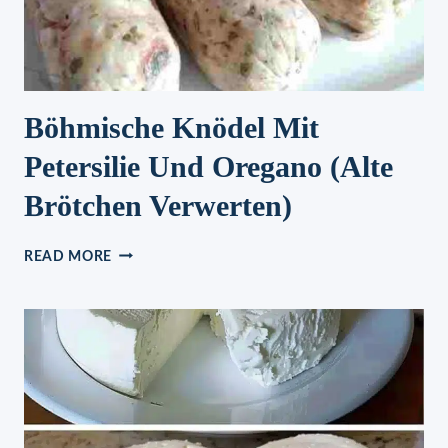
Böhmische Knödel Mit
Petersilie Und Oregano (alte
Brötchen Verwerten)
BÖHMISCHE
READ MORE
KNÖDEL
MIT
PETERSILIE
UND
OREGANO
(ALTE
BRÖTCHEN
VERWERTEN)