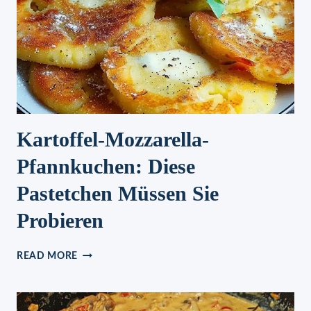
ZITRONE
Kartoffel-Mozzarella-
Pfannkuchen: Diese
Pastetchen Müssen Sie
Probieren
KARTOFFEL-
READ MORE
MOZZARELLA-
PFANNKUCHEN:
DIESE
PASTETCHEN