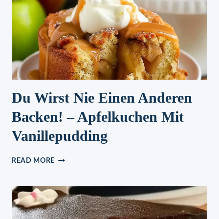
BROT
OHNE
KNETEN
Du Wirst Nie Einen Anderen
Backen! – Apfelkuchen Mit
Vanillepudding
DU
READ MORE
WIRST
NIE
EINEN
ANDEREN
BACKEN!