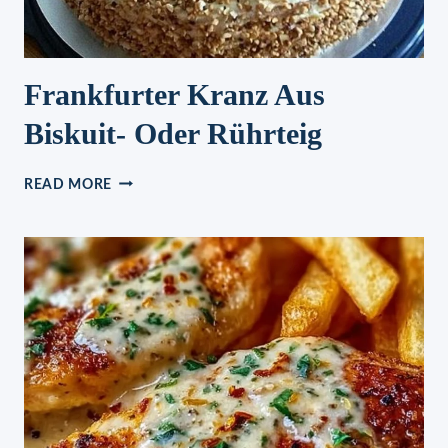
Frankfurter Kranz Aus
Biskuit- Oder Rührteig
FRANKFURTER
READ MORE
KRANZ
AUS
BISKUIT-
ODER
RÜHRTEIG