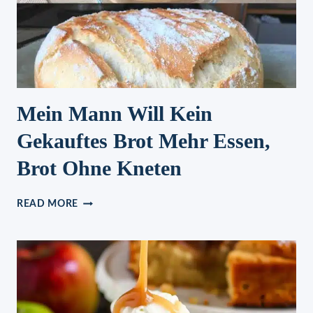
Mein Mann Will Kein
Gekauftes Brot Mehr Essen,
Brot Ohne Kneten
MEIN
READ MORE
MANN
WILL
KEIN
GEKAUFTES
BROT
MEHR
ESSEN,