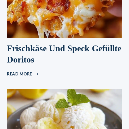
Frischkäse Und Speck Gefüllte
Doritos
FRISCHKÄSE
READ MORE
UND
SPECK
GEFÜLLTE
DORITOS