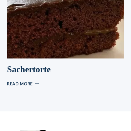
–
APFELKUCHEN
MIT
VANILLEPUDDING
Sachertorte
SACHERTORTE
READ MORE