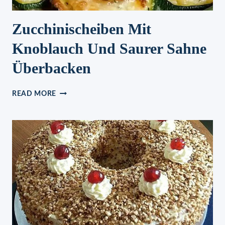
Zucchinischeiben Mit
Knoblauch Und Saurer Sahne
Überbacken
ZUCCHINISCHEIBEN
READ MORE
MIT
KNOBLAUCH
UND
SAURER
SAHNE
ÜBERBACKEN