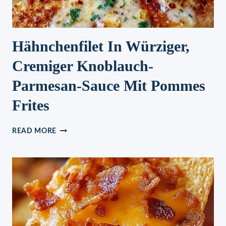
Hähnchenfilet In Würziger,
Cremiger Knoblauch-
Parmesan-Sauce Mit Pommes
Frites
HÄHNCHENFILET
READ MORE
IN
WÜRZIGER,
CREMIGER
KNOBLAUCH-
PARMESAN-
SAUCE
MIT
POMMES
FRITES