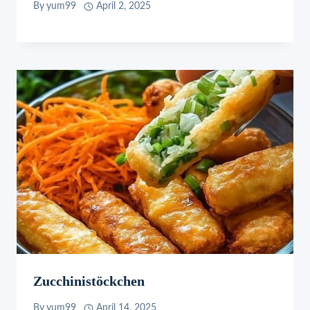
By
yum99
April 2, 2025
Zucchinistöckchen
By
yum99
April 14, 2025