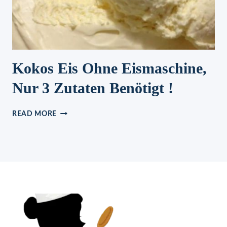
Kokos Eis Ohne Eismaschine,
Nur 3 Zutaten Benötigt !
KOKOS
READ MORE
EIS
OHNE
EISMASCHINE,
NUR
3
ZUTATEN
BENÖTIGT
!