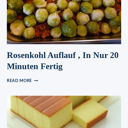
Rosenkohl Auflauf , In Nur 20
Minuten Fertig
ROSENKOHL
READ MORE
AUFLAUF
,
IN
NUR
20
MINUTEN
FERTIG