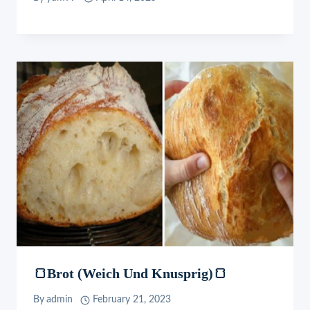
🍞Brot (weich Und Knusprig)🍞
By
admin
February 21, 2023