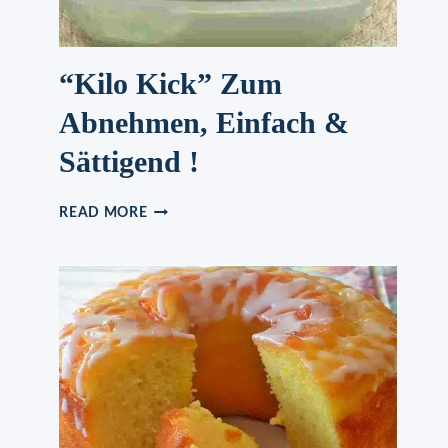
“Kilo Kick” Zum
Abnehmen, Einfach &
Sättigend !
“KILO
READ MORE
KICK”
ZUM
ABNEHMEN,
EINFACH
&
SÄTTIGEND
!