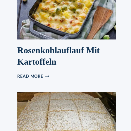
SIE
MACHEN
KÖNNEN!
WEICH
UND
FLAUSCHIG
Rosenkohlauflauf Mit
Kartoffeln
ROSENKOHLAUFLAUF
READ MORE
MIT
KARTOFFELN