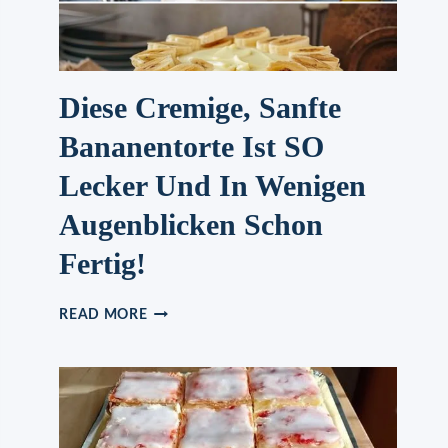
Diese Cremige, Sanfte
Bananentorte Ist SO
Lecker Und In Wenigen
Augenblicken Schon
Fertig!
DIESE
READ MORE
CREMIGE,
SANFTE
BANANENTORTE
IST
SO
LECKER