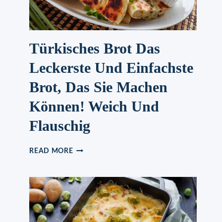
Türkisches Brot Das
Leckerste Und Einfachste
Brot, Das Sie Machen
Können! Weich Und
Flauschig
TÜRKISCHES
READ MORE
BROT
DAS
LECKERSTE
UND
EINFACHSTE
BROT,
DAS