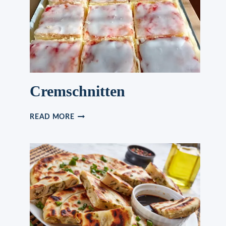
UND
IN
WENIGEN
AUGENBLICKEN
SCHON
FERTIG!
Cremschnitten
CREMSCHNITTEN
READ MORE