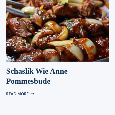
Schaslik Wie Anne
Pommesbude
SCHASLIK
READ MORE
WIE
ANNE
POMMESBUDE