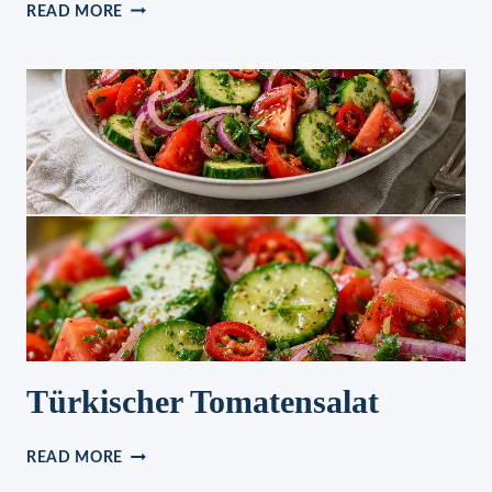
WALDMEISTER
READ MORE
–
PHILADELPHIA
–
TORTE
Türkischer Tomatensalat
TÜRKISCHER
READ MORE
TOMATENSALAT