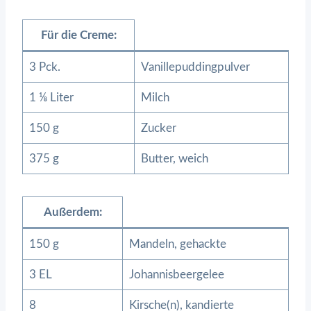
Für die Creme:
3 Pck.
Vanillepuddingpulver
1 ⅛ Liter
Milch
150 g
Zucker
375 g
Butter, weich
Außerdem:
150 g
Mandeln, gehackte
3 EL
Johannisbeergelee
8
Kirsche(n), kandierte