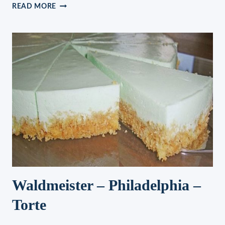
LECKER
READ MORE
RUMKUGELN
,
IN
NUR
30
MINUTEN
FERTIG
Waldmeister – Philadelphia –
Torte