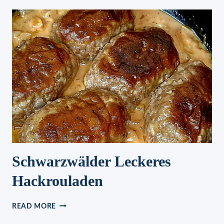
ZUCKERFREI
UND
OHNE
BACKEN
REZEPT
Schwarzwälder Leckeres
Hackrouladen
SCHWARZWÄLDER
READ MORE
LECKERES