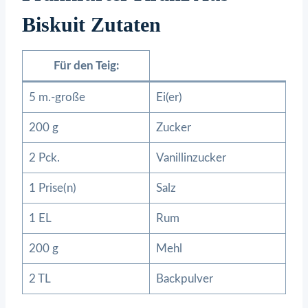
Biskuit Zutaten
Für den Teig:
5 m.-große
Ei(er)
200 g
Zucker
2 Pck.
Vanillinzucker
1 Prise(n)
Salz
1 EL
Rum
200 g
Mehl
2 TL
Backpulver