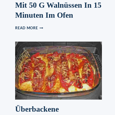
Mit 50 G Walnüssen In 15
Minuten Im Ofen
TAG
READ MORE
UND
NACHT
KUCHEN
MIT
50
G
WALNÜSSEN
IN
15
MINUTEN
IM
OFEN
Überbackene