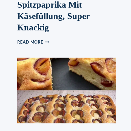
Spitzpaprika Mit
Käsefüllung, Super
Knackig
ÜBERBACKENE
READ MORE
SPITZPAPRIKA
MIT
KÄSEFÜLLUNG,
SUPER
KNACKIG