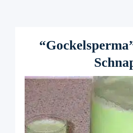
“Gockelsperma”
Schnap