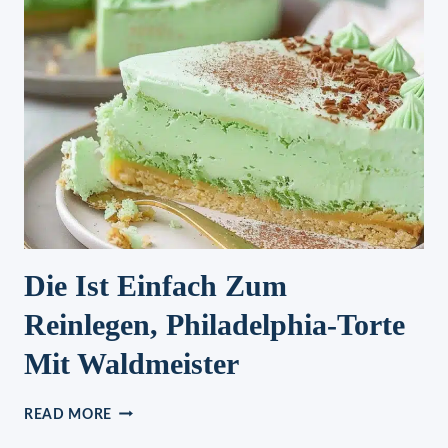
WUNDERBAR
LECKERES
REZEPT
FÜR
DEN
SOMMER!
Die Ist Einfach Zum
Reinlegen, Philadelphia-Torte
Mit Waldmeister
DIE
READ MORE
IST