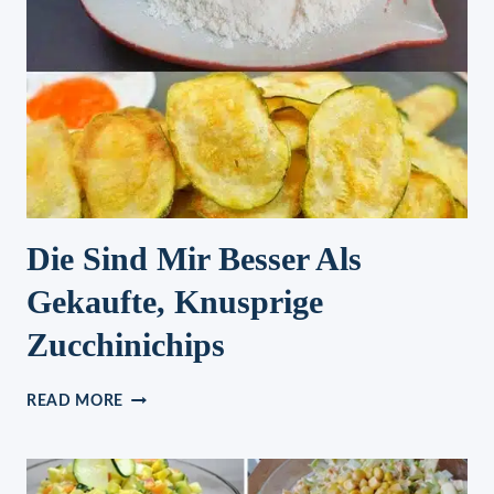
Die Sind Mir Besser Als
Gekaufte, Knusprige
Zucchinichips
DIE
READ MORE
SIND
MIR
BESSER
ALS