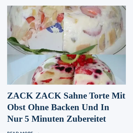
EINFACH
ZUM
REINLEGEN,
PHILADELPHIA-
TORTE
MIT
WALDMEISTER
ZACK ZACK Sahne Torte Mit
Obst Ohne Backen Und In
Nur 5 Minuten Zubereitet
ZACK