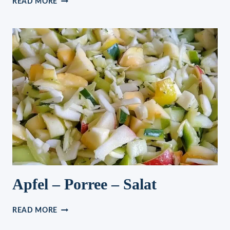
READ MORE
ZACK
SAHNE
TORTE
MIT
OBST
OHNE
BACKEN
UND
IN
NUR
5
MINUTEN
ZUBEREITET
Apfel – Porree – Salat
APFEL
READ MORE
–
PORREE