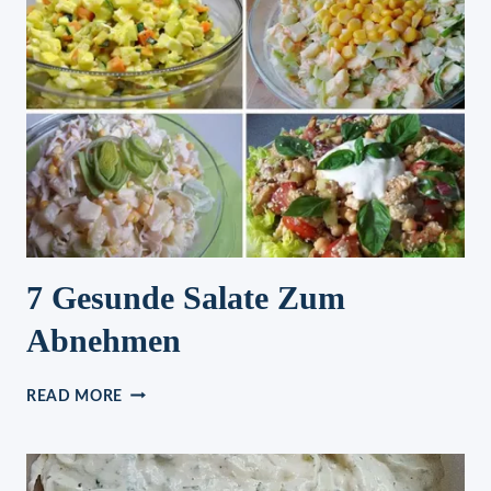
GEKAUFTE,
KNUSPRIGE
ZUCCHINICHIPS
7 Gesunde Salate Zum
Abnehmen
7
READ MORE
GESUNDE
SALATE
ZUM
ABNEHMEN