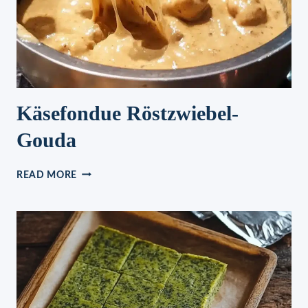
SUPER
FÜR
KINDER
Käsefondue Röstzwiebel-
Gouda
KÄSEFONDUE
READ MORE
RÖSTZWIEBEL-
GOUDA