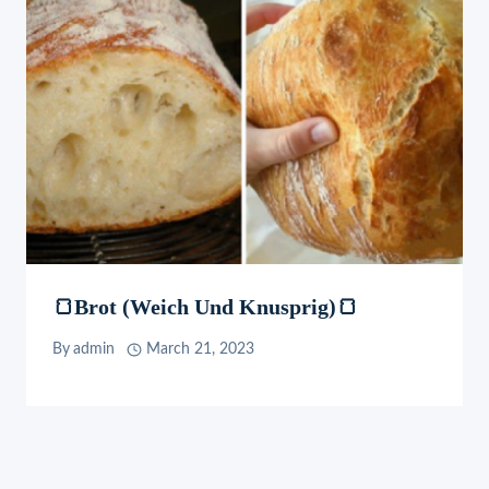
🍞Brot (weich Und Knusprig)🍞
By
admin
March 21, 2023