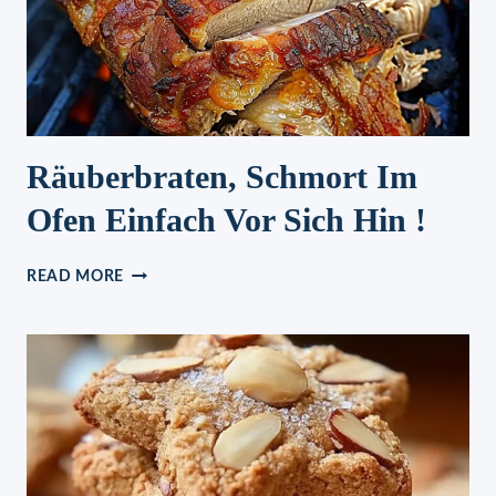
Räuberbraten, Schmort Im
Ofen Einfach Vor Sich Hin !
RÄUBERBRATEN,
READ MORE
SCHMORT
IM
OFEN
EINFACH
VOR
SICH
HIN
!