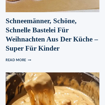
Schneemänner, Schöne,
Schnelle Bastelei Für
Weihnachten Aus Der Küche –
Super Für Kinder
SCHNEEMÄNNER,
READ MORE
SCHÖNE,
SCHNELLE
BASTELEI
FÜR
WEIHNACHTEN
AUS
DER
KÜCHE
–