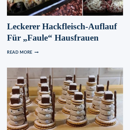
Leckerer Hackfleisch-Auflauf
Für „faule“ Hausfrauen
LECKERER
READ MORE
HACKFLEISCH-
AUFLAUF
FÜR
„FAULE“
HAUSFRAUEN