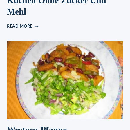
Kuchen Ohne Zucker Und
Mehl
DER
READ MORE
SCHNELLSTE
GESUNDE
KUCHEN
OHNE
ZUCKER
UND
MEHL
Western-Pfanne