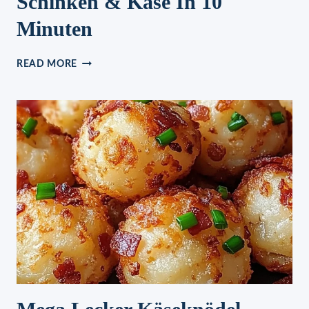
Schinken & Käse In 10
Minuten
STRUDEL
READ MORE
IM
BLÄTTERTEIG
MIT
SCHINKEN
&
KÄSE
IN
10
MINUTEN