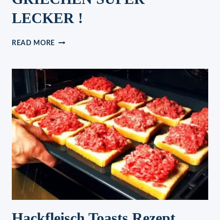
LECKER !
TZATZIKI,
READ MORE
WIE
BEIM
GRIECHEN
SUPER
LECKER
!
Hackfleisch Toasts Rezept