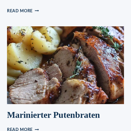
KÄSE-
READ MORE
LAUCH-
SUPPE
MIT
HACKFLEISCH
Marinierter Putenbraten
MARINIERTER
READ MORE