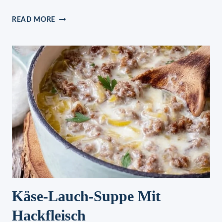
NUDELN
READ MORE
IN
CREMIGER
KNOBLAUCH-
KÄSESAUCE:
BLITZSCHNELL
ZUBEREITET
Käse-Lauch-Suppe Mit
Hackfleisch