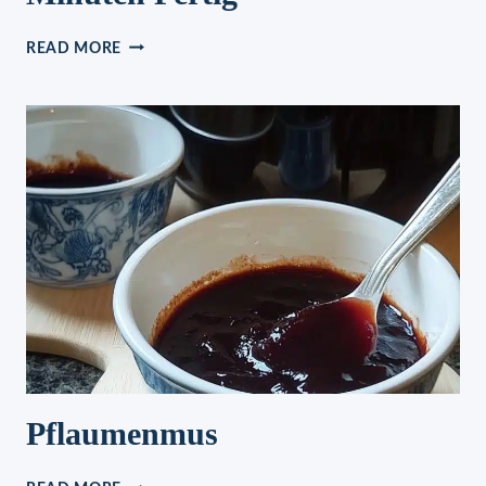
AMERIKANER,
READ MORE
IN
NUR
15
MINUTEN
FERTIG
Pflaumenmus
PFLAUMENMUS