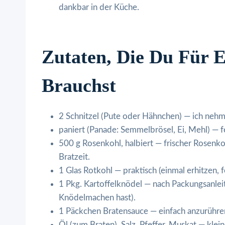
dankbar in der Küche.
Zutaten, Die Du Für E
Brauchst
2 Schnitzel (Pute oder Hähnchen) — ich nehme
paniert (Panade: Semmelbrösel, Ei, Mehl) — fer
500 g Rosenkohl, halbiert — frischer Rosenk
Bratzeit.
1 Glas Rotkohl — praktisch (einmal erhitzen, 
1 Pkg. Kartoffelknödel — nach Packungsanleit
Knödelmachen hast).
1 Päckchen Bratensauce — einfach anzurühren
Öl (zum Braten), Salz, Pfeffer, Muskat — kle