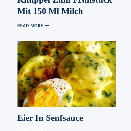
Mit 150 Ml Milch
SUPERLECKERE
READ MORE
BERLINER
KNÜPPEL
ZUM
FRÜHSTÜCK
MIT
150
ML
MILCH
Eier In Senfsauce
EIER