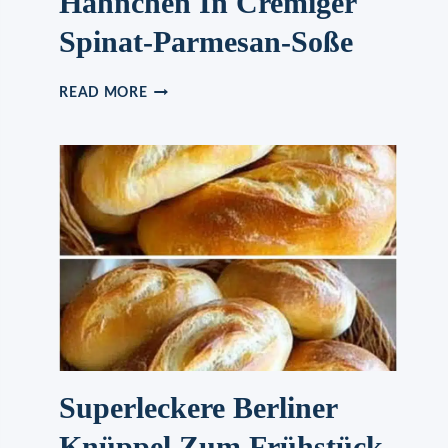
Hähnchen In Cremiger
Spinat-Parmesan-Soße
HÄHNCHEN
READ MORE
IN
CREMIGER
SPINAT-
PARMESAN-
SOSSE
Superleckere Berliner
Knüppel Zum Frühstück