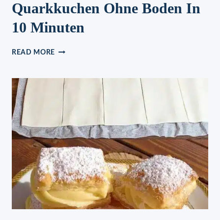
Quarkkuchen Ohne Boden In
10 Minuten
DER
READ MORE
ULTIMATIVE
MANDARINEN
QUARKKUCHEN
OHNE
BODEN
IN
10
MINUTEN