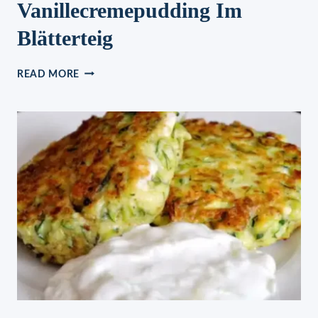
Vanillecremepudding Im
Blätterteig
VANILLECREMEPUDDING
READ MORE
IM
BLÄTTERTEIG