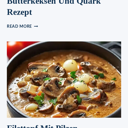
Butterkeksen Und Quark
Rezept
SCHICHTDESSERT
READ MORE
MIT
BUTTERKEKSEN
UND
QUARK
REZEPT