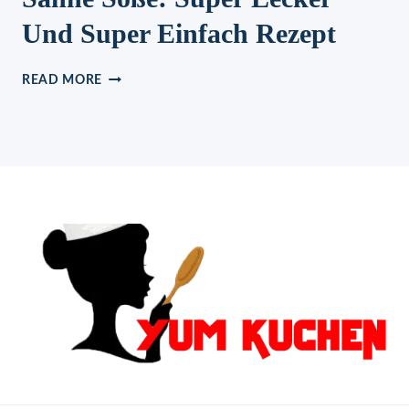
Und Super Einfach Rezept
SPAGHETTI
READ MORE
MIT
THUNFISCH
UND
SAHNE
SOSSE: S
UPER L
ECKER U
ND S
UPER E
INFACH R
EZEPT