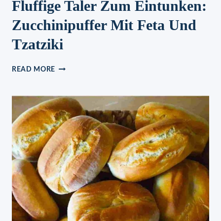
Fluffige Taler Zum Eintunken:
Zucchinipuffer Mit Feta Und
Tzatziki
FLUFFIGE
READ MORE
TALER
ZUM
EINTUNKEN:
ZUCCHINIPUFFER
MIT
FETA
UND
TZATZIKI