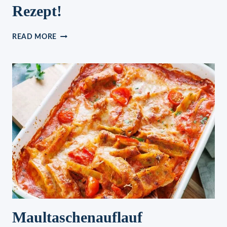
Rezept!
AUSGEZEICHNETE
READ MORE
TRADITIONELLE
BERLINER
KRAPFEN,
OMAS
ALTES
REZEPT!
Maultaschenauflauf