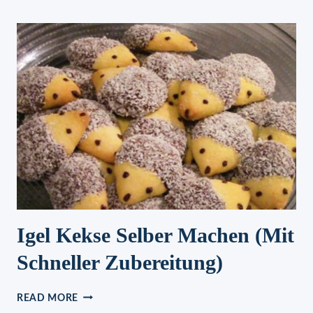
TORTILLA
HAST
DU
NOCH
NIE
PROBIERT!
DIESES
TOLLE
REZEPT
HAT
ALLE
ÜBERRASCHT!
Igel Kekse Selber Machen (mit
Schneller Zubereitung)
IGEL
READ MORE
KEKSE