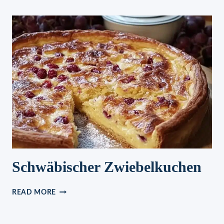
SELBER
MACHEN
(MIT
SCHNELLER
ZUBEREITUNG)
Schwäbischer Zwiebelkuchen
SCHWÄBISCHER
READ MORE
ZWIEBELKUCHEN