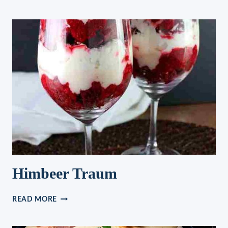
BISKUITBODEN
SIE
BRAUCHEN
NUR
5
MINUTEN
UND
AB
IN
DEN
OFEN
Himbeer Traum
HIMBEER
READ MORE
TRAUM