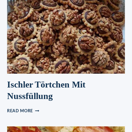
HÄHNCHENFLEISCH
UND
150G
WOKNUDELN
Ischler Törtchen Mit
Nussfüllung
ISCHLER
READ MORE
TÖRTCHEN
MIT
NUSSFÜLLUNG