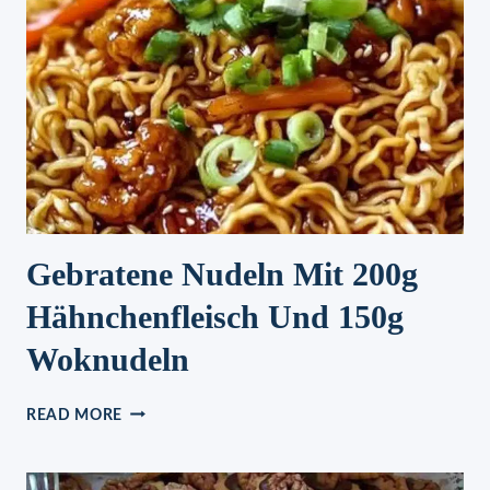
HAT,
GENIAL
FUR
KALTEN
WINTERTAGEN!
Gebratene Nudeln Mit 200g
Hähnchenfleisch Und 150g
Woknudeln
GEBRATENE
READ MORE
NUDELN
MIT
200G