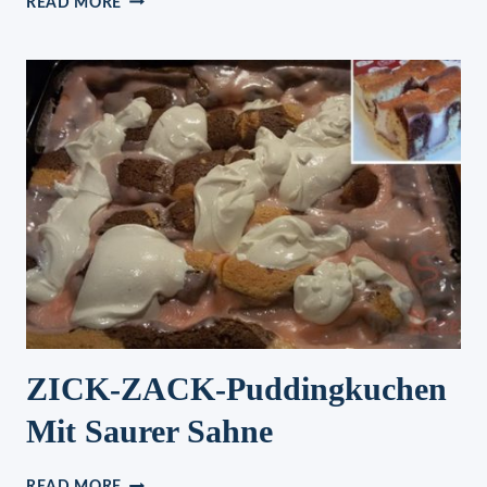
READ MORE
MEINE
FAMILIE
IST
TOTAL
VERRÜCKT
DANACH
ZICK-ZACK-Puddingkuchen
Mit Saurer Sahne
ZICK-