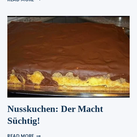
READ MORE
ZACK-
PUDDINGKUCHEN
MIT
SAURER
SAHNE
Nusskuchen: Der Macht
Süchtig!
NUSSKUCHEN:
READ MORE