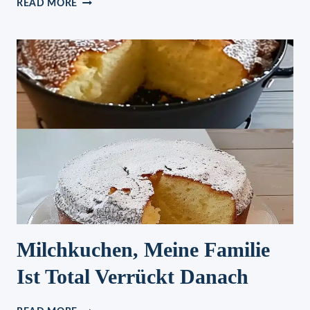
READ MORE
TOMATEN-
FRISCHKÄSEHÄPPCHEN:
LECKERES
FINGERFOOD
MIT
GETROCKNETEN
TOMATEN,
SCHNELL
ZUBEREITET
Milchkuchen, Meine Familie
Ist Total Verrückt Danach
MILCHKUCHEN,