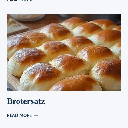
DER
MACHT
SÜCHTIG!
Brotersatz
BROTERSATZ
READ MORE