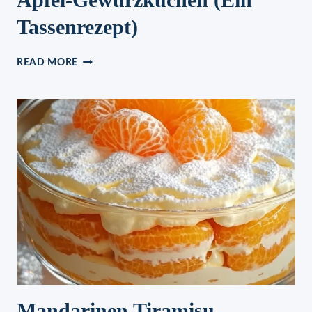
Tassenrezept)
APFEL-
READ MORE
GEWÜRZKUCHEN
(EIN
TASSENREZEPT)
Mandarinen Tiramisu