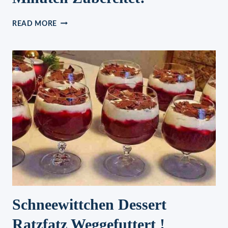
APFEL
READ MORE
SCHMANDKUCHEN
IN
5
MINUTEN
ZUBEREITET!
Schneewittchen Dessert
Ratzfatz Weggefuttert !