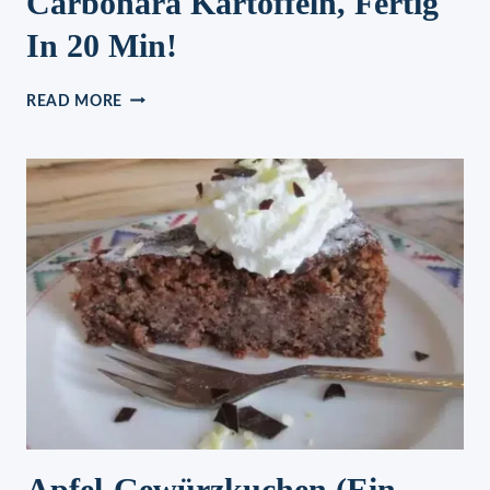
Carbonara Kartoffeln, Fertig
In 20 Min!
CARBONARA
READ MORE
KARTOFFELN,
FERTIG
IN
20
MIN!
Apfel-Gewürzkuchen (ein