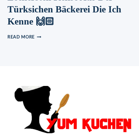
Türksichen Bäckerei Die Ich
Kenne 🙌🏻
UN
READ MORE
KURABIYE
🍪
DIE
WOHL
LECKERSTEN
KEKSE
AUS
DER
TÜRKSICHEN
BÄCKEREI
DIE
ICH
KENNE
🙌🏻