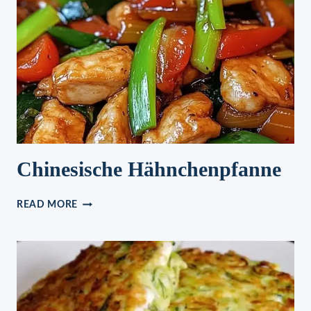
AUSHÖHLEN,
SCHINKEN,
EI
UND
KÄSE
REIN
UND
AB
IN
DEN
OFEN!
Chinesische Hähnchenpfanne
CHINESISCHE
READ MORE
HÄHNCHENPFANNE