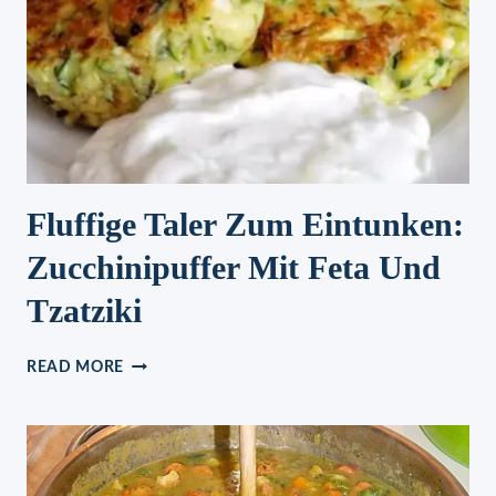
Fluffige Taler Zum Eintunken:
Zucchinipuffer Mit Feta Und
Tzatziki
FLUFFIGE
READ MORE
TALER
ZUM
EINTUNKEN:
ZUCCHINIPUFFER
MIT