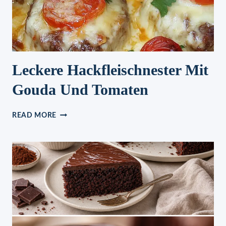
Leckere Hackfleischnester Mit
Gouda Und Tomaten
LECKERE
READ MORE
HACKFLEISCHNESTER
MIT
GOUDA
UND
TOMATEN