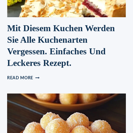
Mit Diesem Kuchen Werden
Sie Alle Kuchenarten
Vergessen. Einfaches Und
Leckeres Rezept.
MIT
READ MORE
DIESEM
KUCHEN
WERDEN
SIE
ALLE
KUCHENARTEN
VERGESSEN.
EINFACHES
UND