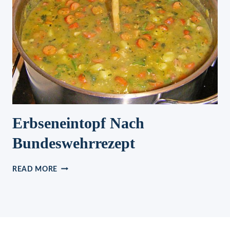
FETA
UND
TZATZIKI
Erbseneintopf Nach
Bundeswehrrezept
ERBSENEINTOPF
READ MORE
NACH
BUNDESWEHRREZEPT