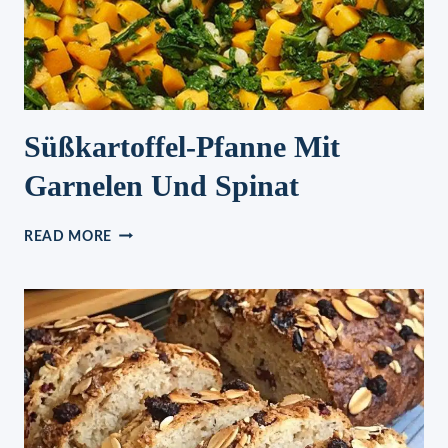
Süßkartoffel-Pfanne Mit
Garnelen Und Spinat
SÜSSKARTOFFEL-P
READ MORE
FANNE M
IT G
ARNELEN U
ND S
PINAT