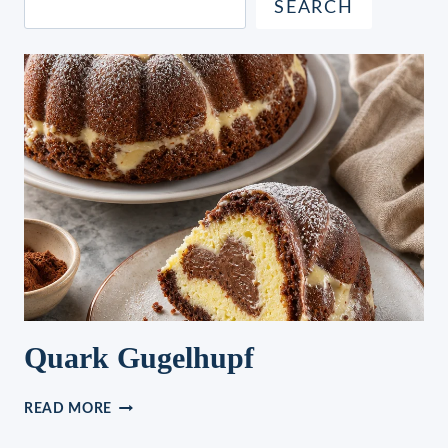
SEARCH
Quark Gugelhupf
QUARK
READ MORE
GUGELHUPF