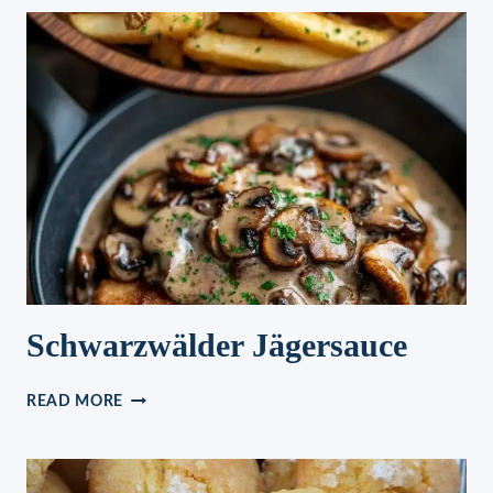
HACKFLEISCH
IN
NULL
KOMMA
NICHTS
FERTIG!
Schwarzwälder Jägersauce
SCHWARZWÄLDER
READ MORE
JÄGERSAUCE