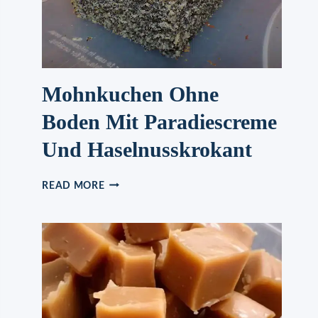
WIEDER!
–
KARTOFFELSUPPE
WIE
VON
OMA
Mohnkuchen Ohne
Boden Mit Paradiescreme
Und Haselnusskrokant
MOHNKUCHEN
READ MORE
OHNE
BODEN
MIT
PARADIESCREME
UND
HASELNUSSKROKANT