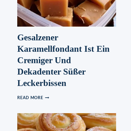
Gesalzener
Karamellfondant Ist Ein
Cremiger Und
Dekadenter Süßer
Leckerbissen
GESALZENER
READ MORE
KARAMELLFONDANT
IST
EIN
CREMIGER
UND