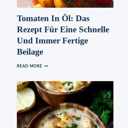
Tomaten In Öl: Das
Rezept Für Eine Schnelle
Und Immer Fertige
Beilage
TOMATEN
READ MORE
IN
ÖL:
DAS
REZEPT
FÜR
EINE
SCHNELLE
UND
IMMER
FERTIGE