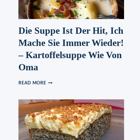
BEILAGE
Die Suppe Ist Der Hit, Ich
Mache Sie Immer Wieder!
– Kartoffelsuppe Wie Von
Oma
DIE
READ MORE
SUPPE
IST
DER
HIT,
ICH
MACHE
SIE
IMMER