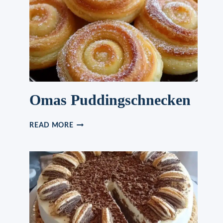
DEKADENTER
SÜSSER L
ECKERBISSEN
Omas Puddingschnecken
OMAS
READ MORE
PUDDINGSCHNECKEN