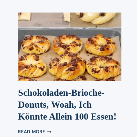
SAHNE
TORTE
MIT
ROTE
GRÜTZE
Schokoladen-Brioche-
Donuts, Woah, Ich
Könnte Allein 100 Essen!
SCHOKOLADEN-
READ MORE
BRIOCHE-