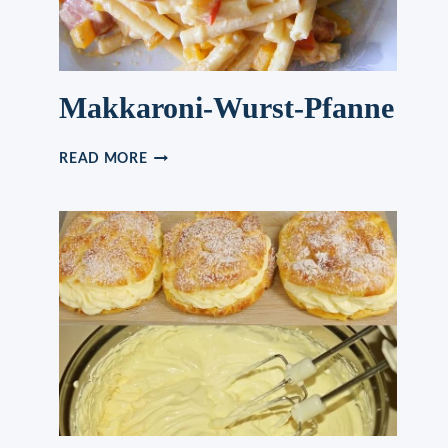
Makkaroni-Wurst-Pfanne
MAKKARONI-
READ MORE
WURST-
PFANNE