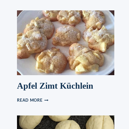
DONUTS,
WOAH,
ICH
KÖNNTE
ALLEIN
100
ESSEN!
Apfel Zimt Küchlein
APFEL
READ MORE
ZIMT
KÜCHLEIN