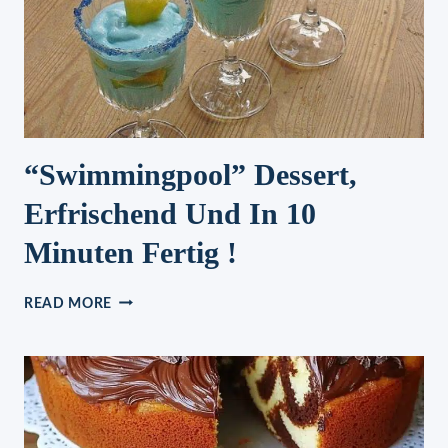
“Swimmingpool” Dessert,
Erfrischend Und In 10
Minuten Fertig !
“SWIMMINGPOOL”
READ MORE
DESSERT,
ERFRISCHEND
UND
IN
10
MINUTEN
FERTIG