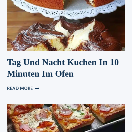
!
Tag Und Nacht Kuchen In 10
Minuten Im Ofen
TAG
READ MORE
UND
NACHT
KUCHEN
IN
10
MINUTEN
IM