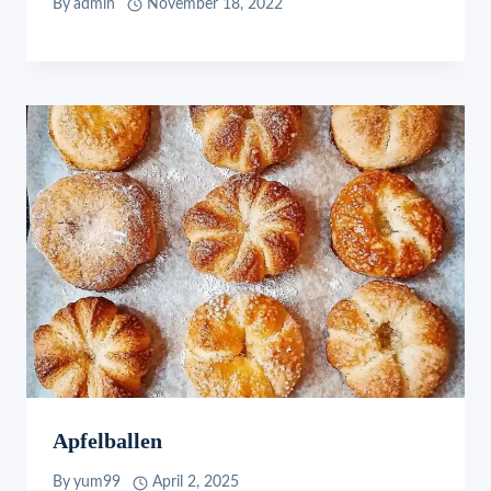
By
admin
November 18, 2022
Apfelballen
By
yum99
April 2, 2025