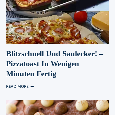
OFEN
Blitzschnell Und Saulecker! –
Pizzatoast In Wenigen
Minuten Fertig
BLITZSCHNELL
READ MORE
UND
SAULECKER!
–
PIZZATOAST
IN