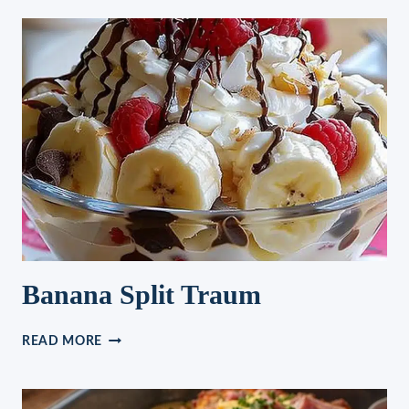
–
KNOBLAUCH
HUHN
MIT
KARTOFFELN
UND
ZWIEBELN
Banana Split Traum
BANANA
READ MORE
SPLIT
TRAUM