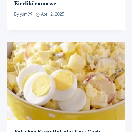
Eierlikörmousse
By
yum99
April 2, 2025
Falscher Kartoffelsalat Low Carb