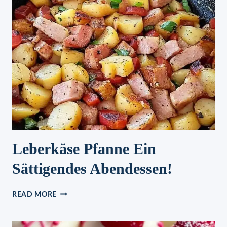
SCHINKEN-
SOSSE: M
HMMMM, S
CHMECKT J
EDEM!
Leberkäse Pfanne Ein
Sättigendes Abendessen!
LEBERKÄSE
READ MORE
PFANNE
EIN
SÄTTIGENDES