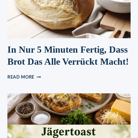
In Nur 5 Minuten Fertig, Dass
Brot Das Alle Verrückt Macht!
IN
READ MORE
NUR
5
MINUTEN
FERTIG,
DASS
BROT
DAS
ALLE
VERRÜCKT