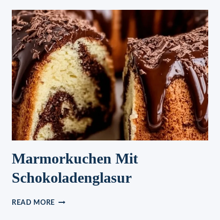
DIE
LIEBE,
MHMMM…
KÄSEBRÖTCHEN!
Marmorkuchen Mit
Schokoladenglasur
MARMORKUCHEN
READ MORE
MIT