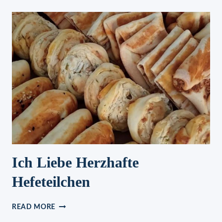
EIN
REZEPT,
DAS
MIR
GEHOLFEN
HAT
GEWICHT
ZU
VERLIEREN
Ich Liebe Herzhafte
Hefeteilchen
ICH
READ MORE
LIEBE