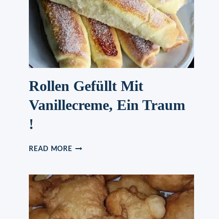
Rollen Gefüllt Mit
Vanillecreme, Ein Traum
!
ROLLEN
READ MORE
GEFÜLLT
MIT
VANILLECREME,
EIN
TRAUM
!