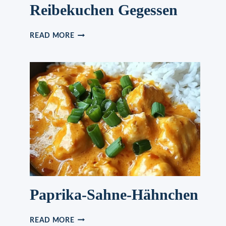
Reibekuchen Gegessen
OHH
READ MORE
MEINNN
ICH
HABE
NOCH
NIE
SO
LECKER
REIBEKUCHEN
GEGESSEN
Paprika-Sahne-Hähnchen
PAPRIKA-
READ MORE