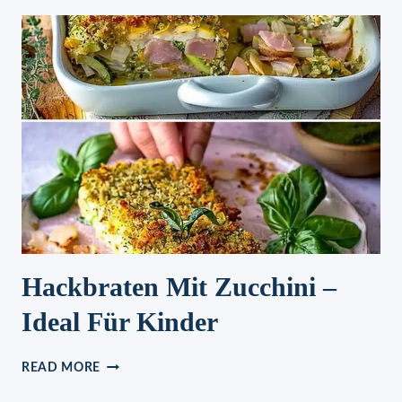
OH
MANN
IST
DER
LECKER
Hackbraten Mit Zucchini –
Ideal Für Kinder
HACKBRATEN
READ MORE
MIT
ZUCCHINI