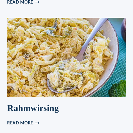
FANTASTISCHE
READ MORE
RAFFAELLO
CREME
MIT
NUR
4
ZUTATEN
Rahmwirsing
RAHMWIRSING
READ MORE