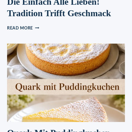
Die Einfach Alle Lieben!
Tradition Trifft Geschmack
GROSSMUTTERS R
READ MORE
EIBEKUCHEN, D
IE E
INFACH A
LLE L
IEBEN! T
RADITION T
RIFFT G
ESCHMACK