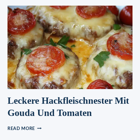
GESUNDE
HACKFLEISCH-
KOHL-
PFANNE
Leckere Hackfleischnester Mit
Gouda Und Tomaten
LECKERE
READ MORE
HACKFLEISCHNESTER
MIT