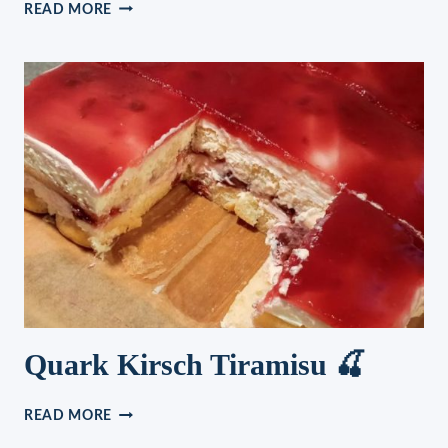
MINI-
READ MORE
EISKEKSE:
DIE
ZUBEREITUNG
ZU
HAUSE
IST
GANZ
EINFACH
Quark Kirsch Tiramisu 🍒
QUARK
READ MORE
KIRSCH