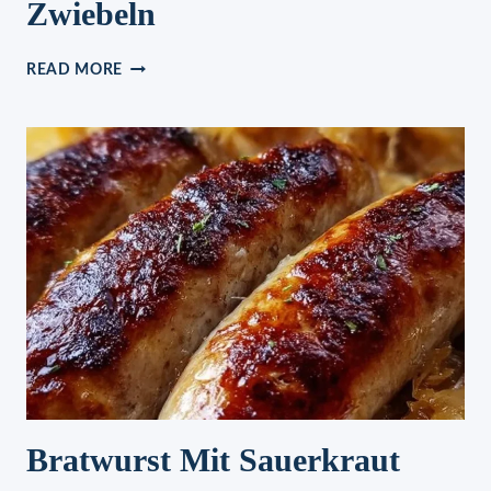
Zwiebeln
DAS
READ MORE
ZARTESTE
REZEPT
FÜR
GEBACKENES
SCHWEINEFLEISCH
–
DAS
GEHEIMNIS
IST
SUPER
EINFACH!
SCHWEINEFLEISCH
MIT
ZWIEBELN
Bratwurst Mit Sauerkraut