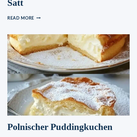
Satt
BISKUITROLLE
READ MORE
MIT
ERDBEERFÜLLUNG,
MACHT
EXTREM
SATT
Polnischer Puddingkuchen