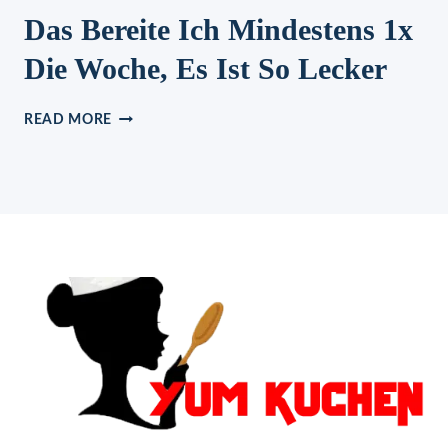
Das Bereite Ich Mindestens 1x
Die Woche, Es Ist So Lecker
DAS
READ MORE
BEREITE
ICH
MINDESTENS
1X
DIE
WOCHE,
ES
IST
SO
LECKER