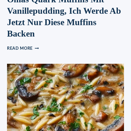
Vanillepudding, Ich Werde Ab
Jetzt Nur Diese Muffins
Backen
OMAS
READ MORE
QUARK
MUFFINS
MIT
VANILLEPUDDING,
ICH
WERDE
AB
JETZT
NUR
DIESE
MUFFINS
BACKEN