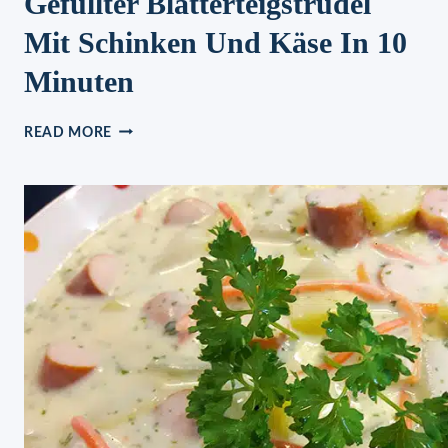
Gefüllter Blätterteigstrudel
Mit Schinken Und Käse In 10
Minuten
GEFÜLLTER
READ MORE
BLÄTTERTEIGSTRUDEL
MIT
SCHINKEN
UND
KÄSE
IN
10
MINUTEN