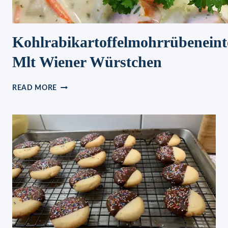
Kohlrabikartoffelmohrrübeneint
Mlt Wiener Würstchen
KOHLRABIKARTOFFELMOHRRÜBENEINTOPF
READ MORE
MLT
WIENER
WÜRSTCHEN