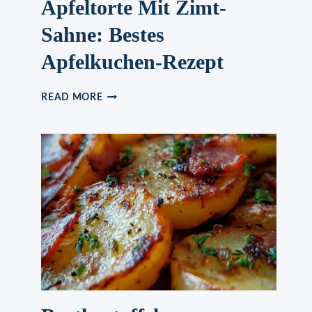
Apfeltorte Mit Zimt-
Sahne: Bestes
Apfelkuchen-Rezept
APFELTORTE
READ MORE
MIT
ZIMT-
SAHNE:
BESTES
APFELKUCHEN-
REZEPT