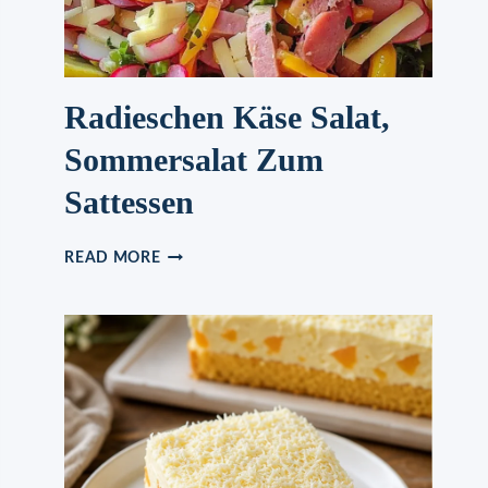
Radieschen Käse Salat,
Sommersalat Zum
Sattessen
RADIESCHEN
READ MORE
KÄSE
SALAT,
SOMMERSALAT
ZUM
SATTESSEN