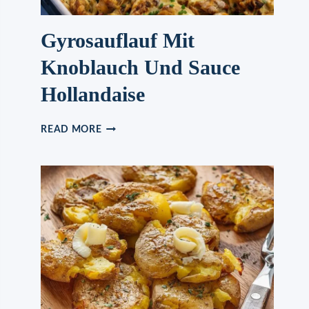
Gyrosauflauf Mit
Knoblauch Und Sauce
Hollandaise
GYROSAUFLAUF
READ MORE
MIT
KNOBLAUCH
UND
SAUCE
HOLLANDAISE