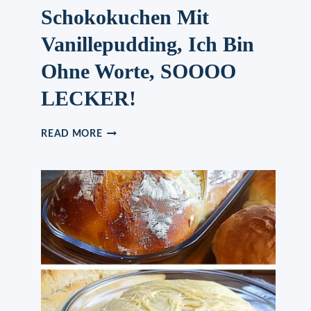
Schokokuchen Mit
Vanillepudding, Ich Bin
Ohne Worte, SOOOO
LECKER!
SCHOKOKUCHEN
READ MORE
MIT
VANILLEPUDDING,
ICH
BIN
OHNE
WORTE,
SOOOO
LECKER!