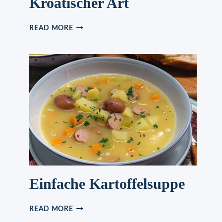
Kroatischer Art
GEMÜSEEINTOPF
READ MORE
NACH
KROATISCHER
ART
Einfache Kartoffelsuppe
EINFACHE
READ MORE
KARTOFFELSUPPE