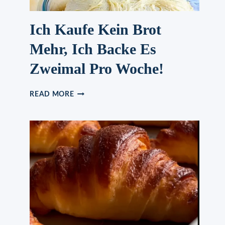
Ich Kaufe Kein Brot
Mehr, Ich Backe Es
Zweimal Pro Woche!
ICH
READ MORE
KAUFE
KEIN
BROT
MEHR,
ICH
BACKE
ES
ZWEIMAL
PRO
WOCHE!