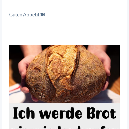
Guten Appetit🍽️