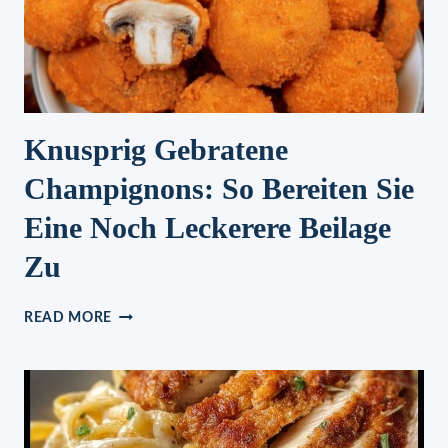
Knusprig Gebratene
Champignons: So Bereiten Sie
Eine Noch Leckerere Beilage
Zu
KNUSPRIG
READ MORE
GEBRATENE
CHAMPIGNONS:
SO
BEREITEN
SIE
EINE