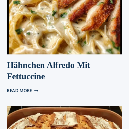
NOCH
LECKERERE
BEILAGE
ZU
Hähnchen Alfredo Mit
Fettuccine
HÄHNCHEN
READ MORE
ALFREDO
MIT
FETTUCCINE