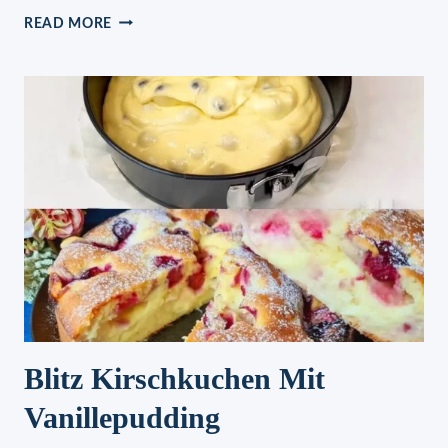
JÄGERTOAST
READ MORE
MIT
KÄSE
ÜBERBACKEN,
ZUM
SATTESSEN
Blitz Kirschkuchen Mit
Vanillepudding