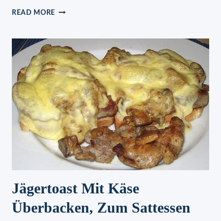
NUTELLA
READ MORE
TIRAMISU
IN
10
MINUTEN
FERTIG
Jägertoast Mit Käse
Überbacken, Zum Sattessen