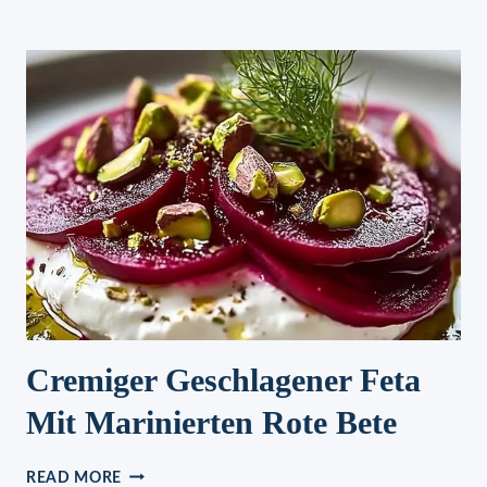
ZUCCHINI-
SCHEIBEN
MIT
PARMESAN
FÜR
JEDEN
TAG
SOO
LECKER
Cremiger Geschlagener Feta
Mit Marinierten Rote Bete
CREMIGER
READ MORE