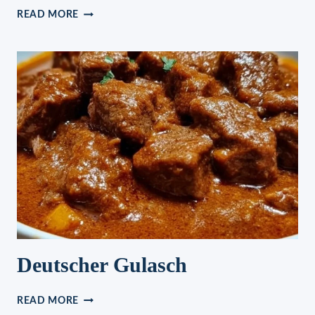
BLITZ
READ MORE
KIRSCHKUCHEN
MIT
VANILLEPUDDING
Deutscher Gulasch
DEUTSCHER
READ MORE
GULASCH