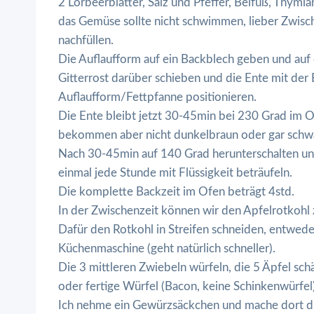
2 Lorbeerblätter, Salz und Pfeffer, Beifuß, Thym
das Gemüse sollte nicht schwimmen, lieber Zwisc
nachfüllen.
Die Auflaufform auf ein Backblech geben und auf
Gitterrost darüber schieben und die Ente mit der 
Auflaufform/Fettpfanne positionieren.
Die Ente bleibt jetzt 30-45min bei 230 Grad im Ofe
bekommen aber nicht dunkelbraun oder gar schw
Nach 30-45min auf 140 Grad herunterschalten und
einmal jede Stunde mit Flüssigkeit beträufeln.
Die komplette Backzeit im Ofen beträgt 4std.
In der Zwischenzeit können wir den Apfelrotkohl 
Dafür den Rotkohl in Streifen schneiden, entwede
Küchenmaschine (geht natürlich schneller).
Die 3 mittleren Zwiebeln würfeln, die 5 Äpfel s
oder fertige Würfel (Bacon, keine Schinkenwürfel
Ich nehme ein Gewürzsäckchen und mache dort di