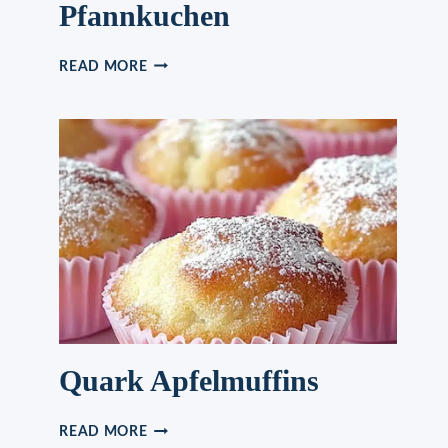
Pfannkuchen
ICH
READ MORE
BACKE
MEINE
PFANNKUCHEN
NUR
NOCH
SO,
AMERIKANISCHE
PFANNKUCHEN
Quark Apfelmuffins
QUARK
READ MORE
APFELMUFFINS