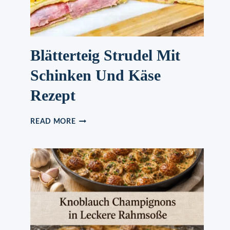
Blätterteig Strudel Mit
Schinken Und Käse
Rezept
BLÄTTERTEIG
READ MORE
STRUDEL
MIT
SCHINKEN
UND
KÄSE
REZEPT