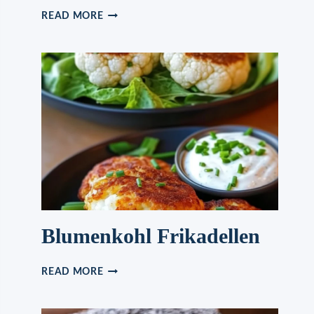
ÜBERBACKENES
READ MORE
BROT
MIT
GEBACKENEM
KNOBLAUCH
Blumenkohl Frikadellen
BLUMENKOHL
READ MORE
FRIKADELLEN