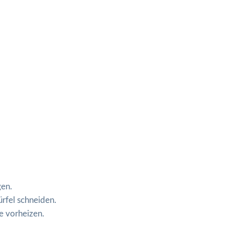
gen.
ürfel schneiden.
e vorheizen.